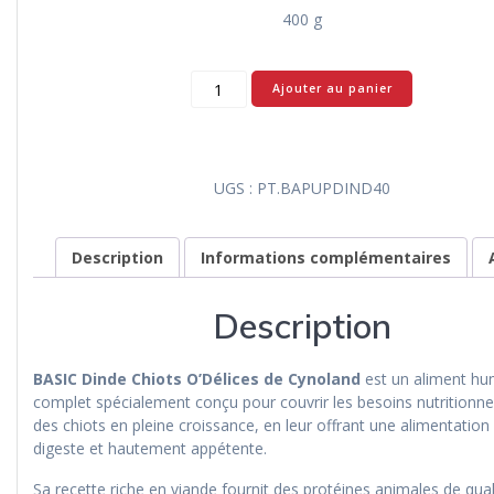
400 g
quantité
Ajouter au panier
de
BASIC
Dinde
Chiots
UGS :
PT.BAPUPDIND40
-
O’Délices
de
Description
Informations complémentaires
Cynoland
Description
BASIC Dinde Chiots O’Délices de Cynoland
est un aliment hu
complet spécialement conçu pour couvrir les besoins nutritionne
des chiots en pleine croissance, en leur offrant une alimentation 
digeste et hautement appétente.
Sa recette riche en viande fournit des protéines animales de qual