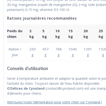
20 mg, manganèse (oxyde de manganèse (II)) 2 mg, iode (iodur
potassium) 0,15 mg, vitamine D3 100 UI.
Rations journalières recommandées
Poids du
2
5
10
15
20
25
chien
kg
kg
kg
kg
kg
kg
Ration /
230
457
768
1040
1291
152
jour
g
g
g
g
g
g
Conseils d’utilisation
Servir à température ambiante et adapter la quantité selon le po
l’activité du chien. Toujours laisser de l’eau fraîche disponible.
O’Délices de Cynoland
(contact@cynoland.com) est une marq
d’aliments pour chiens.
Retrouvez toute l’alimentation pour votre chien sur Cynoland !