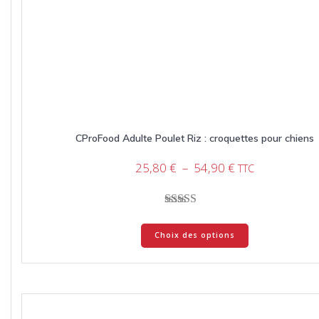
CProFood Adulte Poulet Riz : croquettes pour chiens
Plage
25,80
€
–
54,90
€
TTC
de
prix :
25,80 €
Note
Ce
à
5.00
Choix des options
produit
sur 5
54,90 €
a
plusieurs
variations.
Les
options