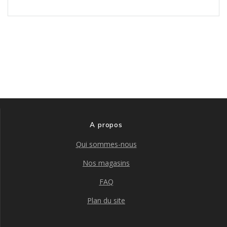
variations.
Les
options
peuvent
être
choisies
sur
la
page
du
produit
A propos
Qui sommes-nous
Nos magasins
FAQ
Plan du site