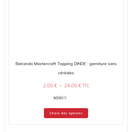
Belcando Mastercraft Topping DINDE : garniture sans
céréales
Plage
2,00
€
–
24,00
€
TTC
de
prix :
2,00 €
Note
Ce
à
5.00
Choix des options
produit
sur 5
24,00 €
a
plusieurs