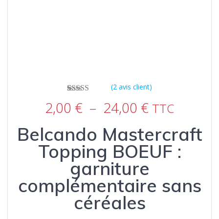
(
2
avis client)
2
Noté
5.00
sur
Plage
2,00
€
–
24,00
€
TTC
5 basé sur
de
notations
prix :
client
Belcando Mastercraft
2,00 €
à
Topping BOEUF :
24,00 €
garniture
complémentaire sans
céréales