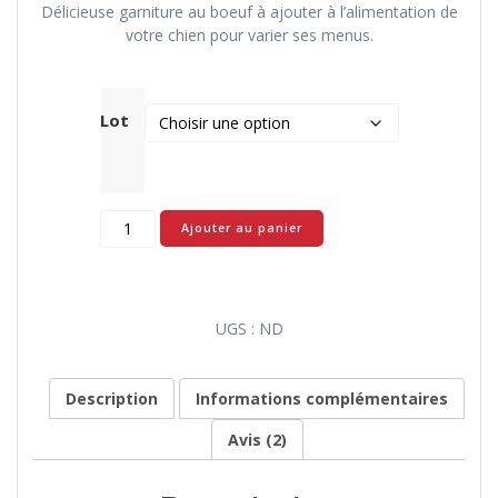
Délicieuse garniture au boeuf à ajouter à l’alimentation de
votre chien pour varier ses menus.
Lot
quantité
Ajouter au panier
de
Belcando
Mastercraft
Topping
UGS :
ND
BOEUF
:
garniture
Description
Informations complémentaires
complémentaire
sans
Avis (2)
céréales