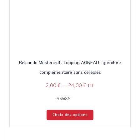
Belcando Mastercraft Topping AGNEAU : garniture
complémentaire sans céréales
Plage
2,00
€
–
24,00
€
TTC
de
prix :
2,00 €
Note
Ce
à
4.33
Choix des options
produit
sur 5
24,00 €
a
plusieurs
variations.