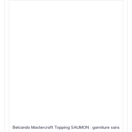
Les
options
peuvent
être
choisies
sur
la
page
du
produit
Belcando Mastercraft Topping SAUMON : garniture sans