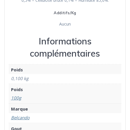
0,5% – Cellulose brute 0,1% – Humidité 85,0%.
Additifs/Kg
Aucun
Informations
complémentaires
Poids
0,100 kg
Poids
100g
Marque
Belcando
Gout