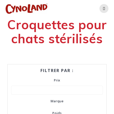
Skip
to
content
Croquettes pour
chats stérilisés
FILTRER PAR :
Prix
Marque
Poids