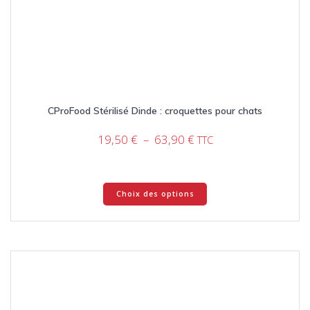
CProFood Stérilisé Dinde : croquettes pour chats
Plage
19,50
€
–
63,90
€
TTC
de
prix :
19,50 €
Ce
Choix des options
à
produit
63,90 €
a
plusieurs
variations.
Les
options
peuvent
être