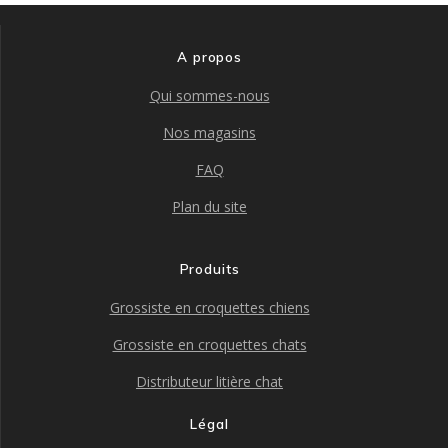
sur
la
page
A propos
du
produit
Qui sommes-nous
Nos magasins
FAQ
Plan du site
Produits
Grossiste en croquettes chiens
Grossiste en croquettes chats
Distributeur litière chat
Légal