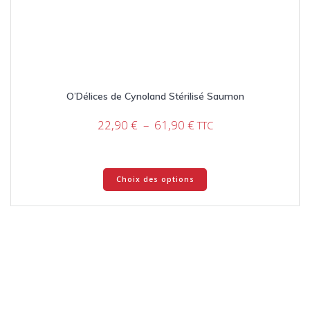
O’Délices de Cynoland Stérilisé Saumon
Plage
22,90
€
–
61,90
€
TTC
de
prix :
22,90 €
Ce
Choix des options
à
produit
61,90 €
a
plusieurs
variations.
Les
options
peuvent
être
choisies