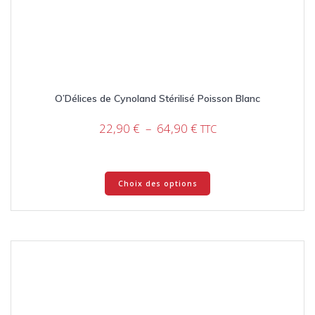
O’Délices de Cynoland Stérilisé Poisson Blanc
Plage
22,90
€
–
64,90
€
TTC
de
prix :
22,90 €
Ce
Choix des options
à
produit
64,90 €
a
plusieurs
variations.
Les
options
peuvent
être
choisies