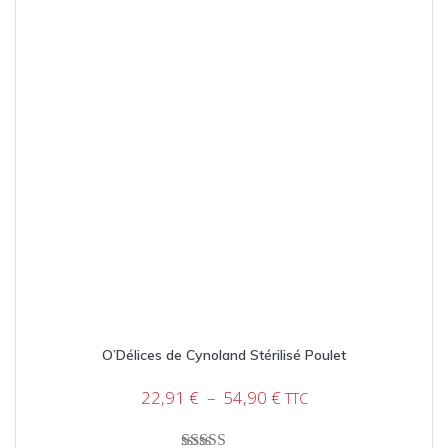
sur
la
page
du
produit
O’Délices de Cynoland Stérilisé Poulet
Plage
22,91
€
–
54,90
€
TTC
de
prix :