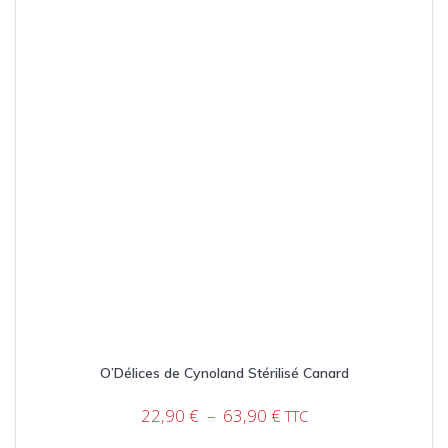
choisies
sur
la
page
du
produit
O’Délices de Cynoland Stérilisé Canard
Plage
22,90
€
–
63,90
€
TTC
de