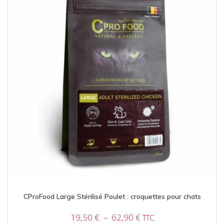
CProFood Large Stérilisé Poulet : croquettes pour chats
Plage
19,50
€
–
62,90
€
TTC