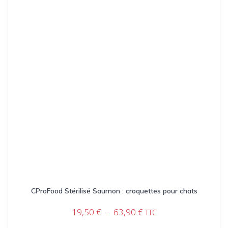
choisies
sur
la
page
du
produit
CProFood Stérilisé Saumon : croquettes pour chats
Plage
19,50
€
–
63,90
€
TTC
de