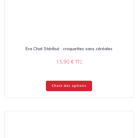
Era Chat Stérilisé : croquettes sans céréales
15,90
€
TTC
Ce
Choix des options
produit
a
plusieurs
variations.
Les
options
peuvent
être