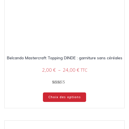
Belcando Mastercraft Topping DINDE : garniture sans céréales
Plage
2,00
€
–
24,00
€
TTC
de
prix :
2,00 €
Note
Ce
à
5.00
Choix des options
produit
sur 5
24,00 €
a
plusieurs
variations.
Les
options