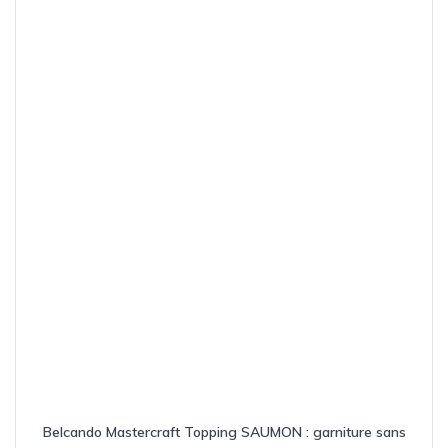
peuvent
être
choisies
sur
la
page
du
produit
Belcando Mastercraft Topping SAUMON : garniture sans