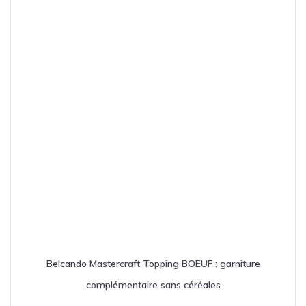
choisies
sur
la
page
du
produit
Belcando Mastercraft Topping BOEUF : garniture
complémentaire sans céréales