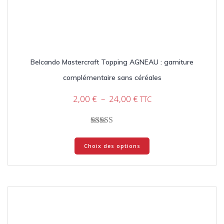
Belcando Mastercraft Topping AGNEAU : garniture
complémentaire sans céréales
Plage
2,00
€
–
24,00
€
TTC
de
prix :
2,00 €
Note
Ce
à
4.33
Choix des options
produit
sur 5
24,00 €
a
plusieurs
variations.
Les
options
peuvent
être