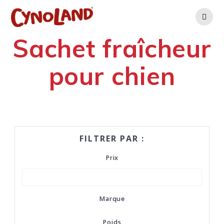
Skip
to
content
Sachet fraîcheur
pour chien
FILTRER PAR :
Prix
Marque
Poids