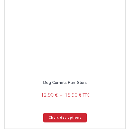
produit
Dog Comets Pan-Stars
Plage
12,90
€
–
15,90
€
TTC
de
prix :
12,90 €
Ce
Choix des options
à
produit
15,90 €
a