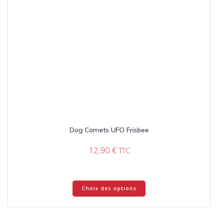
Dog Comets UFO Frisbee
12,90
€
TTC
Ce
Choix des options
produit
a
plusieurs