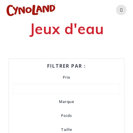
Skip
to
content
Jeux d'eau
FILTRER PAR :
Prix
Marque
Poids
Taille