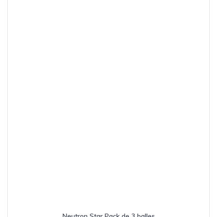
Neutron Star Pack de 3 balles