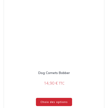
du
produit
Dog Comets Bobber
14,90
€
TTC
Ce
Choix des options
produit
a