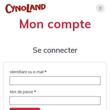
Skip
to
content
Mon compte
Se connecter
Obligatoire
Identifiant ou e-mail
*
Obligatoire
Mot de passe
*