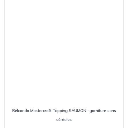
choisies
sur
la
page
du
produit
Belcando Mastercraft Topping SAUMON : garniture sans
céréales