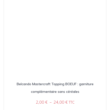
la
page
du
produit
Belcando Mastercraft Topping BOEUF : garniture
complémentaire sans céréales
Plage
2,00
€
–
24,00
€
TTC
de