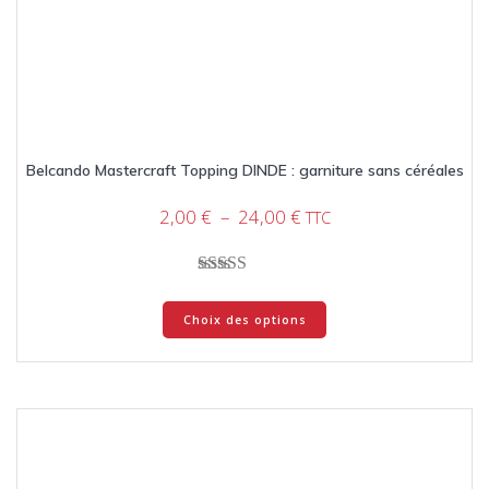
Belcando Mastercraft Topping DINDE : garniture sans céréales
Plage
2,00
€
–
24,00
€
TTC
de
prix :
2,00 €
Note
Ce
à
5.00
Choix des options
produit
sur 5
24,00 €
a
plusieurs
variations.
Les
options
peuvent
être