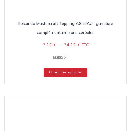
Belcando Mastercraft Topping AGNEAU : garniture
complémentaire sans céréales
Plage
2,00
€
–
24,00
€
TTC
de
prix :
2,00 €
Note
Ce
à
4.33
Choix des options
produit
sur 5
24,00 €
a
plusieurs
variations.
Les
options
peuvent
être
choisies
sur