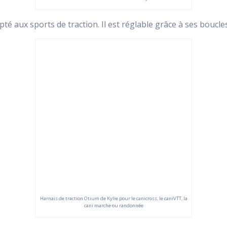
té aux sports de traction. Il est réglable grâce à ses boucle
Harnais de traction Otium de Kylie pour le canicross, le caniVTT, la
cani marche ou randonnée