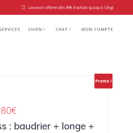
Livraison offerte dès 89€ d'achats (jusqu'à 12kg)
SERVICES
CHIEN
CHAT
MON COMPTE
Promo !
,80€
s : baudrier + longe +