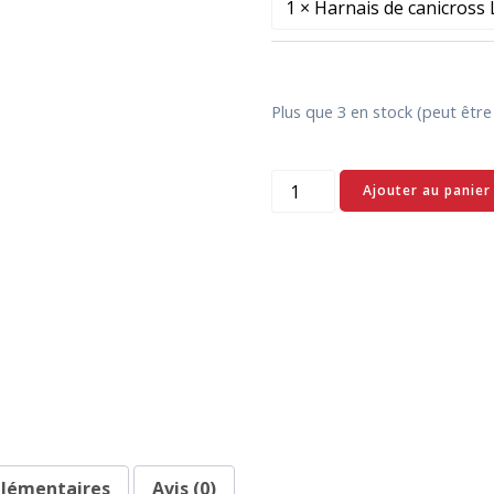
Plus que 3 en stock (peut êt
quantité
Ajouter au panier
de
Pack
Canicross
:
baudrier
+
longe
+
harnais
plémentaires
Avis (0)