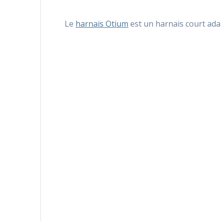
Le
harnais Otium
est un harnais court adap