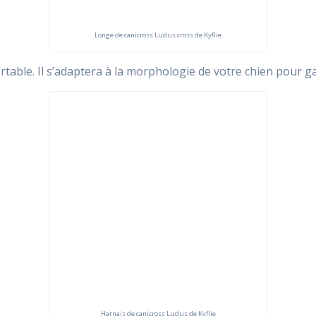
Longe de canicross Ludus cross de Kyflie
ortable. Il s’adaptera à la morphologie de votre chien pour 
Harnais de canicross Ludus de Kyflie