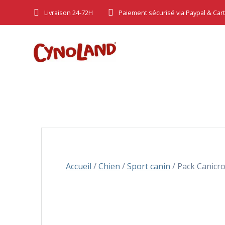
Skip
Livraison 24-72H
Paiement sécurisé via Paypal & Car
to
content
Accueil
/
Chien
/
Sport canin
/ Pack Canicro