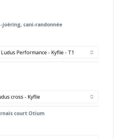
i-joëring, cani-randonnée
arnais court Otium