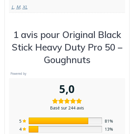
L
,
M
,
XL
1 avis pour
Original Black
Stick Heavy Duty Pro 50 –
Goughnuts
Powered by
5,0
Basé sur 244 avis
5
81%
4
13%