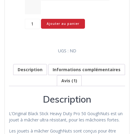
quantité
Ajouter au panier
de
Original
Black
Stick
UGS :
ND
Heavy
Duty
Pro
Description
Informations complémentaires
50
-
Avis (1)
Goughnuts
Description
L’Original Black Stick Heavy Duty Pro 50 GoughNuts est un
jouet à mâcher ultra résistant, pour les mâchoires fortes.
Les jouets à mâcher GoughNuts sont conçus pour être