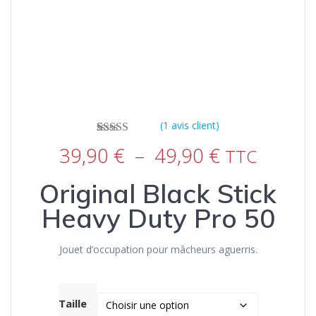
(
1
avis client)
1
Noté
5.00
sur
Plage
39,90
€
–
49,90
€
TTC
5 basé sur
de
notation
prix :
client
Original Black Stick
39,90 €
à
Heavy Duty Pro 50
49,90 €
Jouet d’occupation pour mâcheurs aguerris.
Taille