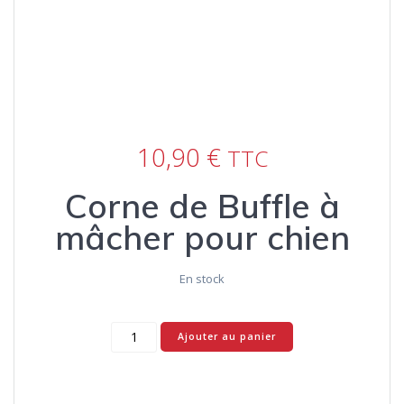
10,90
€
TTC
Corne de Buffle à
mâcher pour chien
En stock
quantité
Ajouter au panier
de
Corne
de