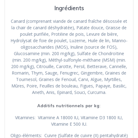
Ingrédients
Canard (comprenant viande de canard fraîche désossée et
la chair de canard déshydratée), Patate douce, Graisse de
poulet purifiée, Protéine de pois, Levure de bière,
Hydrolysat de foie de poulet, Luzerne, Huile de lin, Manno-
oligosaccharides (MOS), Inuline (source de FOS),
Glucosamine (min. 200 mg/kg), Sulfate de Chondroïtine
(min. 200 mg/kg), Méthyl-sulfonyle-méthane (MSM) (min.
200 mg/kg), Citrouille, Carotte, Persil, Betterave, Cannelle,
Romarin, Thym, Sauge, Fenugrec, Gingembre, Graines de
Tournesol, Graines de Fenouil, Carvi, Algue, Myrtilles,
Mûres, Poire, Feuilles de bouleau, Figues, Papaye, Basilic,
Aneth, Anis, Epinard, Souci, Curcuma.
Additifs nutritionnels par kg:
Vitamines: Vitamine A 18000 IU, Vitamine D3 1800 IU,
Vitamine E 500 IU.
Oligo-éléments: Cuivre (Sulfate de cuivre (II) pentahydraté)