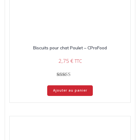
Biscuits pour chat Poulet – CProFood
2,75
€
TTC
Note
5.00
Ajouter au panier
sur 5