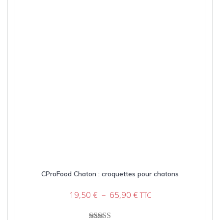
CProFood Chaton : croquettes pour chatons
Plage
19,50
€
–
65,90
€
TTC
de
prix :