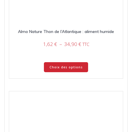
Almo Nature Thon de l’Atlantique : aliment humide
Plage
1,62
€
–
34,90
€
TTC
de
prix :
1,62 €
Ce
Choix des options
à
produit
34,90 €
a
plusieurs
variations.
Les
options
peuvent
être
choisies
sur
la