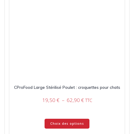
page
du
produit
CProFood Large Stérilisé Poulet : croquettes pour chats
Plage
19,50
€
–
62,90
€
TTC
de
prix :
19,50 €
Ce
Choix des options
à
produit
62,90 €
a