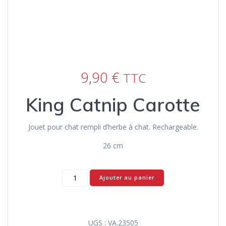
9,90
€
TTC
King Catnip Carotte
Jouet pour chat rempli d’herbe à chat. Rechargeable.
26 cm
quantité
Ajouter au panier
de
King
Catnip
Carotte
UGS :
VA.23505