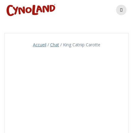
Skip
to
content
Accueil
/
Chat
/ King Catnip Carotte