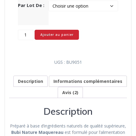
Par Lot De :
quantité
Ajouter au panier
de
Bubi
Nature
Maquereau
UGS :
BU9051
:
aliment
humide
Description
Informations complémentaires
Avis (2)
Description
Préparé à base d’ingrédients naturels de qualité supérieure,
Bubi Nature Maquereau
est formulé pour l’alimentation