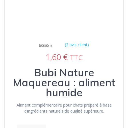
(
2
avis client)
2
Noté
5.00
sur
1,60
€
TTC
5 basé sur
notations
client
Bubi Nature
Maquereau : aliment
humide
Aliment complémentaire pour chats préparé à base
d’ingrédients naturels de qualité supérieure.