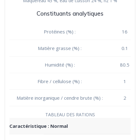
Maquereau 45 %, eau de cuisson 24 %, riz 1 %
Constituants analytiques
Protéines (%) :
16
Matière grasse (%) :
0.1
Humidité (%) :
80.5
Fibre / cellulose (%) :
1
Matière inorganique / cendre brute (%) :
2
TABLEAU DES RATIONS
Caractéristique : Normal