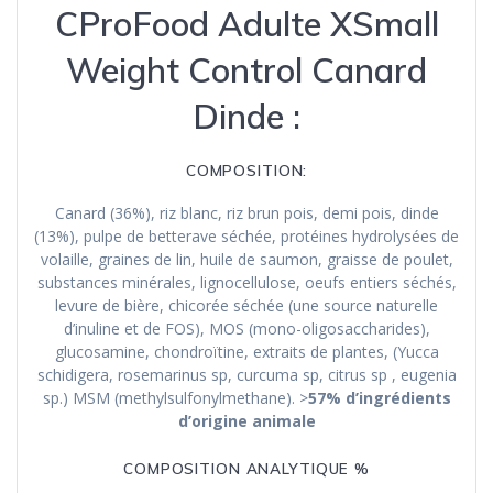
CProFood Adulte XSmall
Weight Control Canard
Dinde :
COMPOSITION:
Canard (36%), riz blanc, riz brun pois, demi pois, dinde
(13%), pulpe de betterave séchée, protéines hydrolysées de
volaille, graines de lin, huile de saumon, graisse de poulet,
substances minérales, lignocellulose, oeufs entiers séchés,
levure de bière, chicorée séchée (une source naturelle
d’inuline et de FOS), MOS (mono-oligosaccharides),
glucosamine, chondroïtine, extraits de plantes, (Yucca
schidigera, rosemarinus sp, curcuma sp, citrus sp , eugenia
sp.) MSM (methylsulfonylmethane). >
57% d’ingrédients
d’origine animale
COMPOSITION ANALYTIQUE %