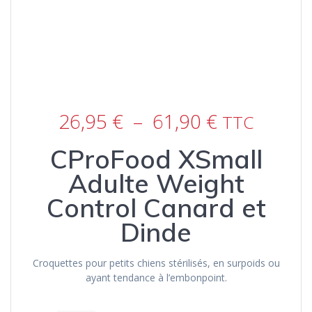
Plage
26,95
€
–
61,90
€
TTC
de
prix :
CProFood XSmall
26,95 €
à
Adulte Weight
61,90 €
Control Canard et
Dinde
Croquettes pour petits chiens stérilisés, en surpoids ou
ayant tendance à l’embonpoint.