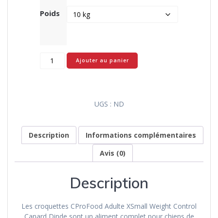
Poids
quantité
Ajouter au panier
de
CProFood
Adulte
XSmall
UGS :
ND
Weight
Control
Canard
Description
Informations complémentaires
et
Dinde
Avis (0)
:
croquettes
Description
pour
chiens
Les croquettes CProFood Adulte XSmall Weight Control
Canard Dinde sont un aliment complet pour chiens de