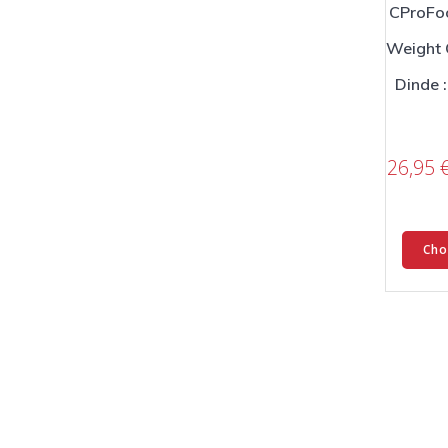
CProFo
Weight 
Dinde 
26,95
Cho