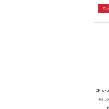
Cho
CProFo
Riz La
p