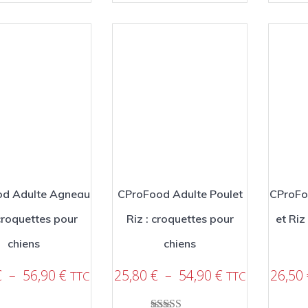
plusieurs
variations.
variations.
Les
Les
options
options
peuvent
peuvent
être
être
choisies
choisies
sur
sur
la
la
page
page
du
du
produit
produit
d Adulte Agneau
CProFood Adulte Poulet
CProFo
 croquettes pour
Riz : croquettes pour
et Riz
chiens
chiens
Plage
Plage
€
–
56,90
€
25,80
€
–
54,90
€
26,50
TTC
TTC
de
de
prix :
prix :