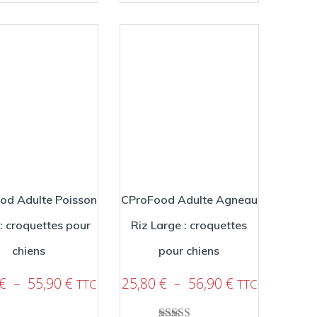
plusieurs
plusieurs
variations.
variations.
Les
Les
options
options
peuvent
peuvent
être
être
choisies
choisies
sur
sur
la
la
page
page
du
du
produit
produit
od Adulte Poisson
CProFood Adulte Agneau
 : croquettes pour
Riz Large : croquettes
chiens
pour chiens
Plage
Plage
€
–
55,90
€
25,80
€
–
56,90
€
TTC
TTC
de
de
prix :
prix :