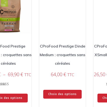
Food Prestige
CProFood Prestige Dinde
CProFo
: croquettes sans
Medium : croquettes sans
XSmall
céréales
céréales
Plage
€
–
69,90
€
64,00
€
26,50
TTC
TTC
de
prix :
Ce
Note
29,90 €
Ce
5.00
Choix des options
produit
à
sur 5
ix des options
Ch
produit
a
69,90 €
a
plusieurs