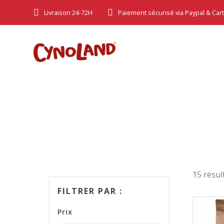
Skip
Livraison 24-72H
Paiement sécurisé via Paypal & Car
to
content
15 résul
FILTRER PAR :
Prix