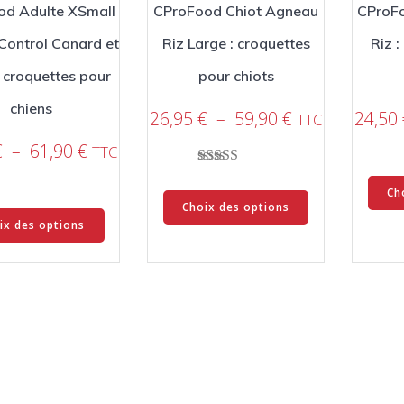
produit
od Adulte XSmall
CProFood Chiot Agneau
CProF
Control Canard et
Riz Large : croquettes
Riz :
: croquettes pour
pour chiots
chiens
Plage
26,95
€
–
59,90
€
24,50
TTC
de
Plage
€
–
61,90
€
TTC
prix :
de
Note
26,95 €
Ce
prix :
5.00
Ch
à
sur 5
Ce
Choix des options
produit
26,95 €
59,90 €
ix des options
produit
a
à
a
plusieurs
61,90 €
plusieurs
variations.
variations.
Les
Les
options
options
peuvent
peuvent
être
être
choisies
choisies