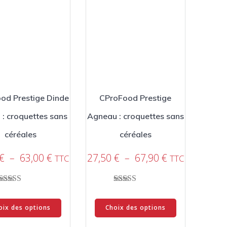
od Prestige Dinde
CProFood Prestige
 : croquettes sans
Agneau : croquettes sans
céréales
céréales
Plage
Plage
€
–
63,00
€
27,50
€
–
67,90
€
TTC
TTC
de
de
prix :
prix :
Note
Note
26,50 €
27,50 €
Ce
Ce
5.00
5.00
à
à
sur 5
sur 5
oix des options
Choix des options
produit
produit
63,00 €
67,90 €
a
a