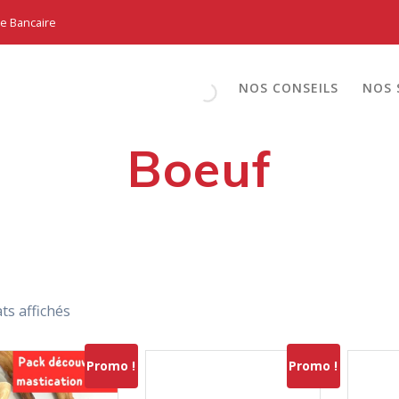
te Bancaire
NOS CONSEILS
NOS 
Boeuf
ats affichés
Promo !
Promo !