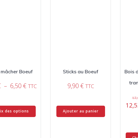
 mâcher Boeuf
Sticks au Boeuf
Bois 
tra
Plage
€
–
6,50
€
9,90
€
TTC
TTC
de
17
prix :
12,
Ce
3,00 €
ix des options
Ajouter au panier
produit
à
a
6,50 €
plusieurs
variations.
Ch