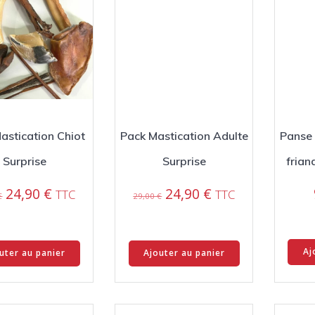
astication Chiot
Pack Mastication Adulte
Panse 
Surprise
Surprise
frian
Le
Le
Le
Le
24,90
€
24,90
€
TTC
TTC
€
29,00
€
prix
prix
prix
prix
initial
actuel
initial
actuel
était :
est :
était :
est :
Aj
uter au panier
Ajouter au panier
32,00 €.
24,90 €.
29,00 €.
24,90 €.