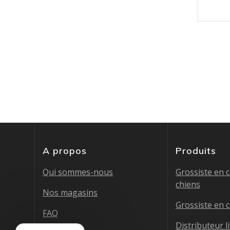
A propos
Produits
Qui sommes-nous
Grossiste en 
chiens
Nos magasins
Grossiste en 
FAQ
Distributeur li