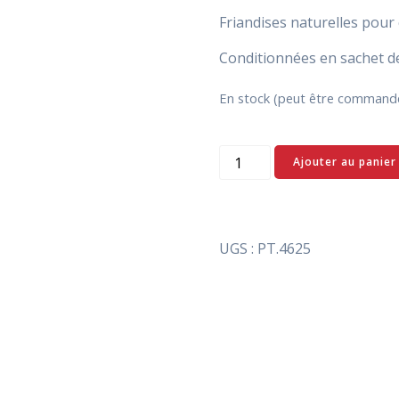
Friandises naturelles pour 
Conditionnées en sachet d
En stock (peut être command
quantité
Ajouter au panier
de
Panse
de
boeuf
UGS :
PT.4625
séchée
:
friandises
pour
chiens