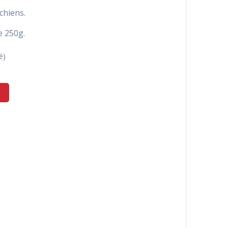
chiens.
e 250g.
é)