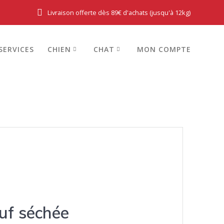
Livraison offerte dès 89€ d'achats (jusqu'à 12kg)
SERVICES
CHIEN
CHAT
MON COMPTE
uf séchée