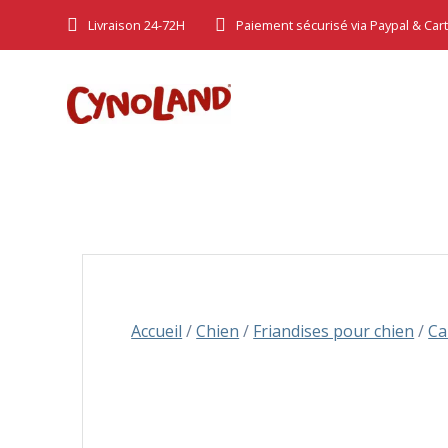
Skip
Livraison 24-72H
Paiement sécurisé via Paypal & Car
to
content
Accueil
/
Chien
/
Friandises pour chien
/
Ca