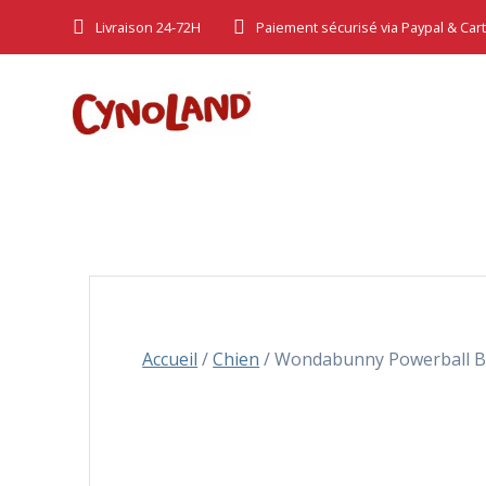
Skip
Livraison 24-72H
Paiement sécurisé via Paypal & Car
to
content
Accueil
/
Chien
/ Wondabunny Powerball B