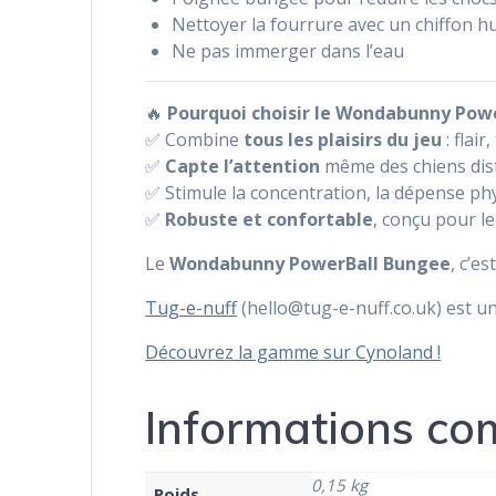
Nettoyer la fourrure avec un chiffon hum
Ne pas immerger dans l’eau
🔥
Pourquoi choisir le Wondabunny Pow
✅ Combine
tous les plaisirs du jeu
: flair
✅
Capte l’attention
même des chiens dist
✅ Stimule la concentration, la dépense phy
✅
Robuste et confortable
, conçu pour le
Le
Wondabunny PowerBall Bungee
, c’es
Tug-e-nuff
(hello@tug-e-nuff.co.uk) est un
Découvrez la gamme sur Cynoland !
Informations co
0,15 kg
Poids