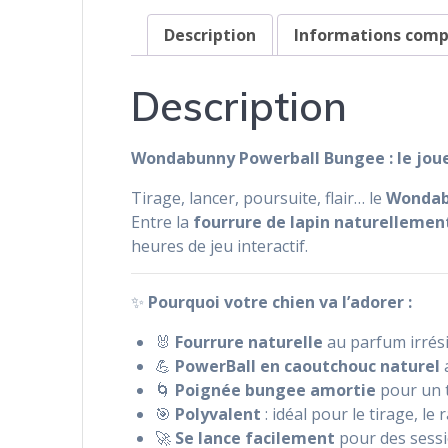
Description
Informations com
Description
Wondabunny Powerball Bungee : le jouet 4
Tirage, lancer, poursuite, flair… le
Wondab
Entre la
fourrure de lapin naturellemen
heures de jeu interactif.
✨
Pourquoi votre chien va l’adorer :
🐰
Fourrure naturelle
au parfum irrésis
💪
PowerBall en caoutchouc naturel
🌀
Poignée bungee amortie
pour un t
🎯
Polyvalent
: idéal pour le tirage, le
🚀
Se lance facilement
pour des sess