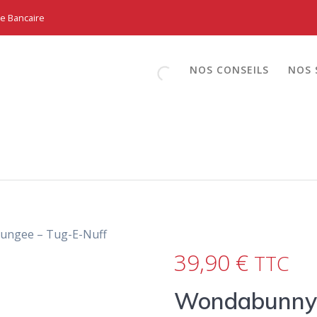
te Bancaire
NOS CONSEILS
NOS 
ungee – Tug-E-Nuff
39,90
€
TTC
Wondabunny 