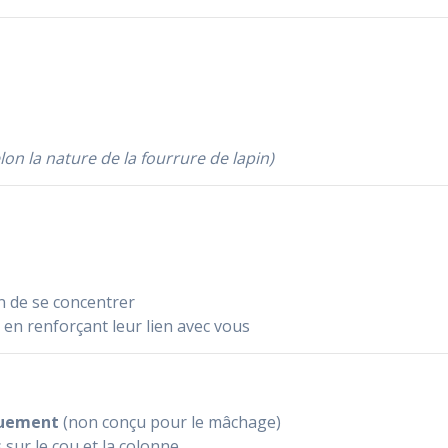
elon la nature de la fourrure de lapin)
e
n de se concentrer
 en renforçant leur lien avec vous
iquement
(non conçu pour le mâchage)
sur le cou et la colonne