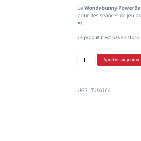
Le
Wondabunny PowerBal
pour des séances de jeu ple
💨
Ce produit n'est pas en stoc
quantité
Ajouter au panier
de
Wondabunny
Powerball
Bungee
UGS :
TU.6164
-
Tug-
E-
Nuff