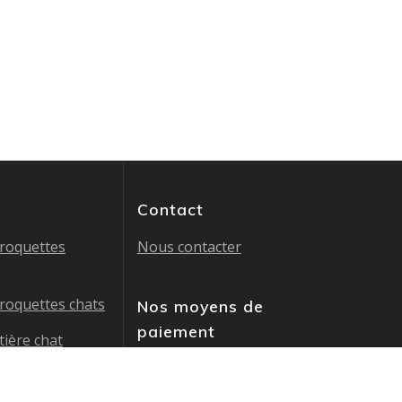
Contact
croquettes
Nous contacter
croquettes chats
Nos moyens de
paiement
tière chat