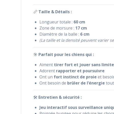
📏
Taille & Détails :
Longueur totale :
60 cm
Zone de morsure :
17 cm
Diamètre de la balle :
6 cm
(La taille et la densité peuvent varier s
🎯
Parfait pour les chiens qui :
Aiment
tirer fort et jouer sans limit
Adorent
rapporter et poursuivre
Ont un
fort instinct de proie
et besoi
Ont besoin de
brûler de l’énergie
tout
🛠
Entretien & sécurité :
Jeu interactif sous surveillance un
Poignée bungee pour réduire les chocs 