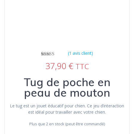
(
1
avis client)
1
Noté
5.00
sur
37,90
€
TTC
5 basé sur
notation
client
Tug de poche en
peau de mouton
Le tug est un jouet éducatif pour chien. Ce jeu d’interaction
est idéal pour travailler avec votre chien.
Plus que 2 en stock (peut être commandé)