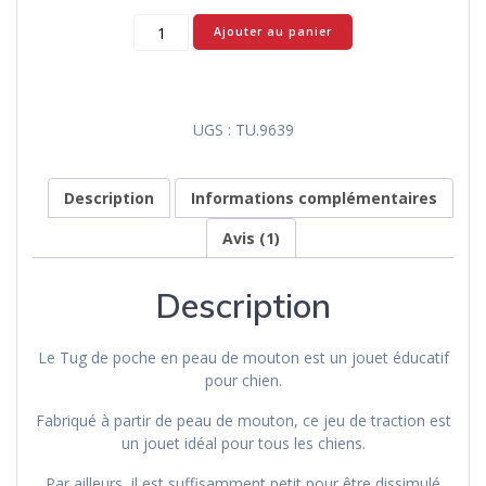
quantité
Ajouter au panier
de
Tug
de
poche
UGS :
TU.9639
en
peau
de
Description
Informations complémentaires
mouton
-
Avis (1)
Tug-
E-
Description
Nuff
Le Tug de poche en peau de mouton est un jouet éducatif
pour chien.
Fabriqué à partir de peau de mouton, ce jeu de traction est
un jouet idéal pour tous les chiens.
Par ailleurs, il est suffisamment petit pour être dissimulé