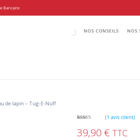
te Bancaire
NOS CONSEILS
NOS 
u de lapin – Tug-E-Nuff
(
1
avis client)
Noté
1
5.00
sur
39,90
€
TTC
5 basé sur
notation
client