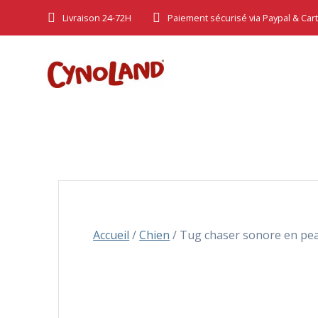
Skip
Livraison 24-72H
Paiement sécurisé via Paypal & Car
to
content
Accueil
/
Chien
/ Tug chaser sonore en pea