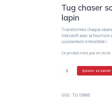
Tug chaser s
lapin
Transformez chaque séanc
interactif avec la fourrure
couinement irrésistible !
Ce produit n'est pas en stoc
quantité
Ajouter au panier
de
Tug
chaser
sonore
UGS :
TU.15860
en
peau
de