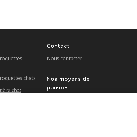
Contact
croquettes
Nous contacter
croquettes chats
Nos moyens de
paiement
tière chat
les