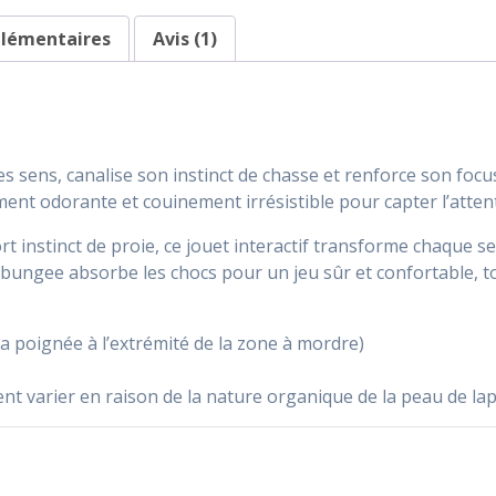
lapin
plémentaires
Avis (1)
-
Tug-
E-
Nuff
ses sens, canalise son instinct de chasse et renforce son fo
ment odorante et couinement irrésistible pour capter l’att
ort instinct de proie, ce jouet interactif transforme chaque 
 bungee absorbe les chocs pour un jeu sûr et confortable, 
la poignée à l’extrémité de la zone à mordre)
vent varier en raison de la nature organique de la peau de lap