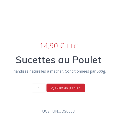
14,90
€
TTC
Sucettes au Poulet
Friandises naturelles à mâcher. Conditionnées par 500g.
quantité
Ajouter au panier
de
Sucettes
au
Poulet
UGS :
UN.UDS0003