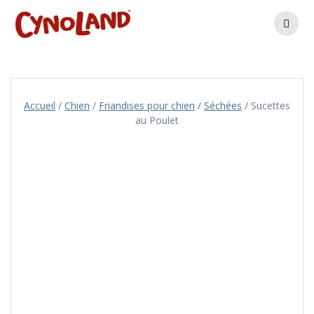
Skip
to
content
Accueil
/
Chien
/
Friandises pour chien
/
Séchées
/ Sucettes
au Poulet