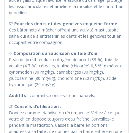
acide hyaluronique favorise l’élasticité du cartilage, protège
les tissus articulaires et améliore la mobilité et le confort au
quotidien.
🦷
Pour des dents et des gencives en pleine forme
Ces bâtonnets à mâcher offrent une activité masticatoire
saine qui aide à entretenir les dents et les gencives tout en
occupant votre compagnon.
✨
Composition du saucisson de foie d’oie
Peau de bœuf fendue, collagène de bœuf (33 %), foie de
volaille (4,7 %), céréales, inuline (chicorée) 0,5 %, minéraux,
cynorhodon (80 mg/kg), canneberges (80 mg/kg),
glucosamine (80 mg/kg), chondroïtine (20 mg/kg), acide
hyaluronique (20 mg/kg).
Additifs :
colorants, conservateurs naturels.
🍖
Conseils d’utilisation :
Donnez comme friandise ou récompense. Veillez à ce que
votre chien dispose toujours d’eau fraîche. Surveillez-le
pendant la mastication. Cassez la barre en portions
adaptées à sa taille ; ne donnez pas la barre entière en une