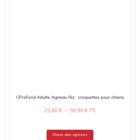
CProFood Adulte Agneau Riz : croquettes pour chiens
Plage
25,80
€
–
56,90
€
TTC
de
prix :
25,80 €
Ce
Choix des options
à
produit