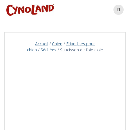
Skip
to
content
Accueil
/
Chien
/
Friandises pour
chien
/
Séchées
/ Saucisson de foie d’oie