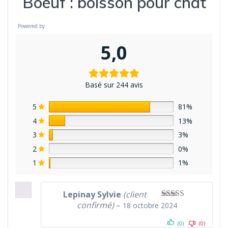
Boeuf : boisson pour chat
Powered by
5,0
Basé sur 244 avis
5
81%
4
13%
3
3%
2
0%
1
1%
Lepinay Sylvie
(client
confirmé)
–
18 octobre 2024
Note
5
sur 5
(0)
(0)