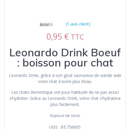
(
1
avis client)
1
Noté
5.00
sur
0,95
€
TTC
5 basé sur
notation
client
Leonardo Drink Boeuf
: boisson pour chat
Leonardo Drink, grâce à son gout savoureux de viande aide
votre chat à boire plus d’eau.
Les chats domestique ont pour habitude de ne pas assez
s’hydrater. Grâce au Leonardo Drink, votre chat s’hydratera
plus facilement.
Rupture de stock
UGS :
BE.756605