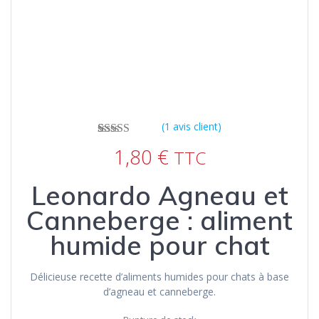
(
1
avis client)
1
Noté
5.00
sur
1,80
€
TTC
5 basé sur
notation
client
Leonardo Agneau et
Canneberge : aliment
humide pour chat
Délicieuse recette d’aliments humides pour chats à base
d’agneau et canneberge.