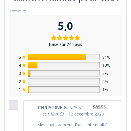
Powered by
5,0
Basé sur 244 avis
5
81%
4
13%
3
3%
2
0%
1
1%
CHRISTINE G.
(client
confirmé)
–
12 décembre 2020
Note
5
sur 5
Mes chats adorent. Excellente qualité.