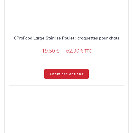
CProFood Large Stérilisé Poulet : croquettes pour chats
Plage
19,50
€
–
62,90
€
TTC
de
prix :
19,50 €
Ce
Choix des options
à
produit
62,90 €
a
plusieurs
variations.
Les
options
peuvent
être
choisies
sur