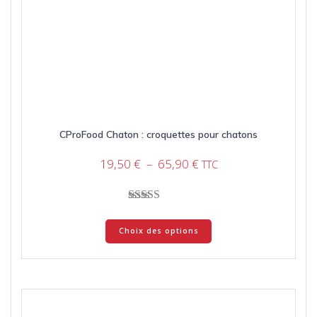
CProFood Chaton : croquettes pour chatons
Plage
19,50
€
–
65,90
€
TTC
de
prix :
19,50 €
Note
Ce
à
5.00
Choix des options
produit
sur 5
65,90 €
a
plusieurs
variations.
Les
options