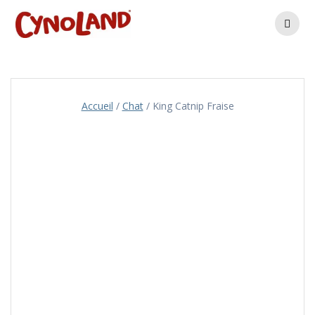
Skip
to
content
Accueil
/
Chat
/ King Catnip Fraise