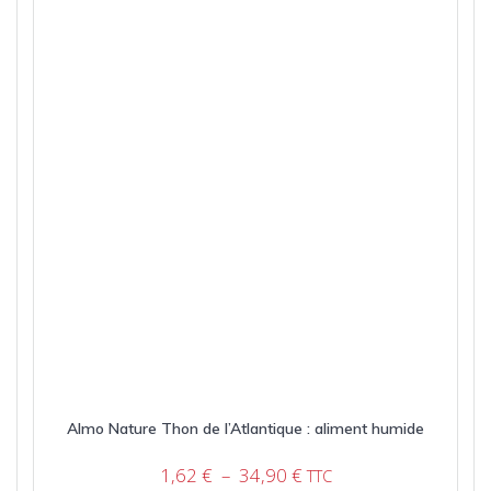
peuvent
être
choisies
sur
la
page
du
produit
Almo Nature Thon de l’Atlantique : aliment humide
Plage
1,62
€
–
34,90
€
TTC