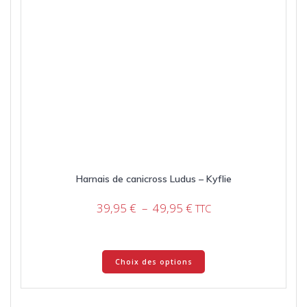
Harnais de canicross Ludus – Kyflie
Plage
39,95
€
–
49,95
€
TTC
de
prix :
39,95 €
Ce
Choix des options
à
produit
49,95 €
a
plusieurs