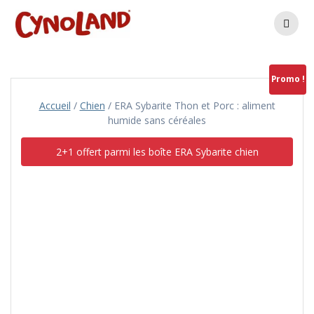
Skip
to
content
Promo !
Accueil
/
Chien
/ ERA Sybarite Thon et Porc : aliment
humide sans céréales
2+1 offert parmi les boîte ERA Sybarite chien