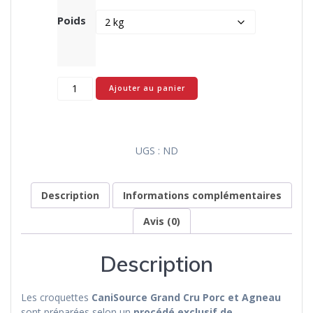
Poids
quantité
Ajouter au panier
de
CaniSource
Grand
Cru
UGS :
ND
Porc
et
Agneau
Description
Informations complémentaires
–
Sans
Avis (0)
Céréales
Description
Les croquettes
CaniSource Grand Cru Porc et Agneau
sont préparées selon un
procédé exclusif de