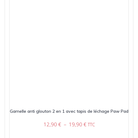
Gamelle anti glouton 2 en 1 avec tapis de léchage Paw Pad
Plage
12,90
€
–
19,90
€
TTC
de
prix :