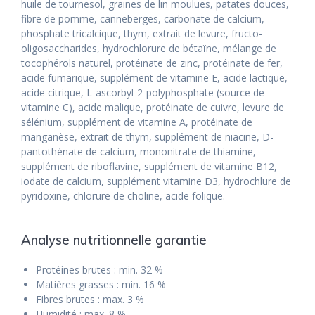
huile de tournesol, graines de lin moulues, patates douces,
fibre de pomme, canneberges, carbonate de calcium,
phosphate tricalcique, thym, extrait de levure, fructo-
oligosaccharides, hydrochlorure de bétaïne, mélange de
tocophérols naturel, protéinate de zinc, protéinate de fer,
acide fumarique, supplément de vitamine E, acide lactique,
acide citrique, L-ascorbyl-2-polyphosphate (source de
vitamine C), acide malique, protéinate de cuivre, levure de
sélénium, supplément de vitamine A, protéinate de
manganèse, extrait de thym, supplément de niacine, D-
pantothénate de calcium, mononitrate de thiamine,
supplément de riboflavine, supplément de vitamine B12,
iodate de calcium, supplément vitamine D3, hydrochlure de
pyridoxine, chlorure de choline, acide folique.
Analyse nutritionnelle garantie
Protéines brutes : min. 32 %
Matières grasses : min. 16 %
Fibres brutes : max. 3 %
Humidité : max. 8 %