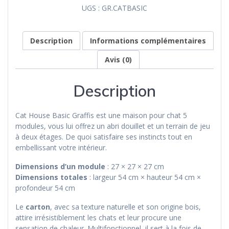
Basic
UGS :
GR.CATBASIC
Graffis
Description
Informations complémentaires
Avis (0)
Description
Cat House Basic Graffis est une maison pour chat 5
modules, vous lui offrez un abri douillet et un terrain de jeu
à deux étages. De quoi satisfaire ses instincts tout en
embellissant votre intérieur.
Dimensions d’un module
: 27 × 27 × 27 cm
Dimensions totales
: largeur 54 cm × hauteur 54 cm ×
profondeur 54 cm
Le
carton
, avec sa texture naturelle et son origine bois,
attire irrésistiblement les chats et leur procure une
sensation de chaleur. Multifonctionnel, il sert à la fois de