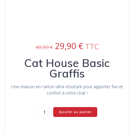
Le
Le
29,90
€
TTC
49,90
€
prix
prix
initial
actuel
Cat House Basic
était :
est :
49,90 €.
29,90 €.
Graffis
Une maison en carton ultra résistant pour apporter fun et
confort à votre chat !
quantité
Ajouter au panier
de
Cat
House