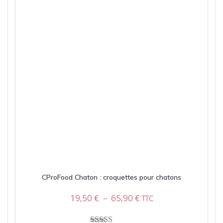
CProFood Chaton : croquettes pour chatons
Plage
19,50
€
–
65,90
€
TTC
de
prix :