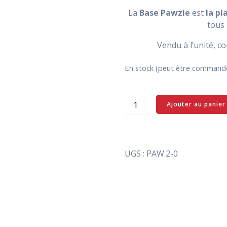
La
Base Pawzle
est
la pl
tous 
Vendu à l’unité, c
En stock (peut être command
quantité
Ajouter au panier
de
Base
Pawzle
UGS :
PAW.2-0