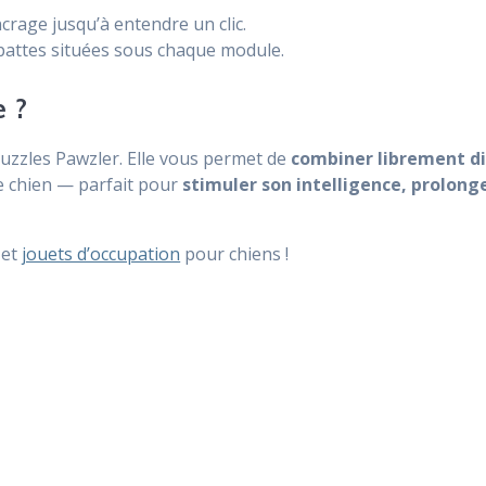
crage jusqu’à entendre un clic.
 pattes situées sous chaque module.
e ?
puzzles Pawzler. Elle vous permet de
combiner librement d
re chien — parfait pour
stimuler son intelligence, prolong
et
jouets d’occupation
pour chiens !