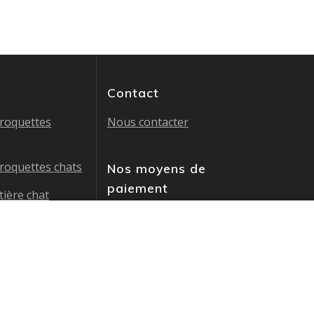
Contact
croquettes
Nous contacter
croquettes chats
Nos moyens de
paiement
tière chat
les