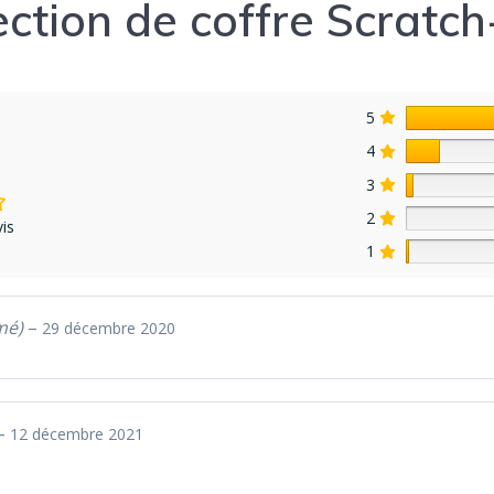
ection de coffre Scratc
5
4
3
2
is
1
mé)
–
29 décembre 2020
–
12 décembre 2021