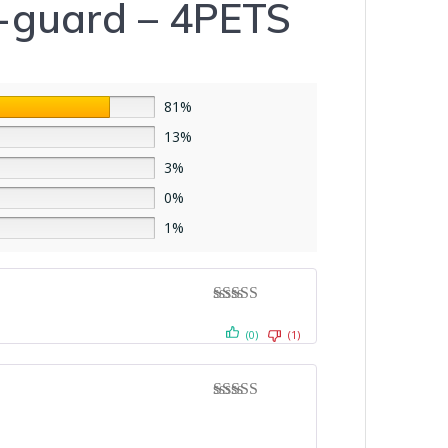
h-guard – 4PETS
81%
13%
3%
0%
1%
Note
5
sur 5
(0)
(1)
Note
4
sur
5