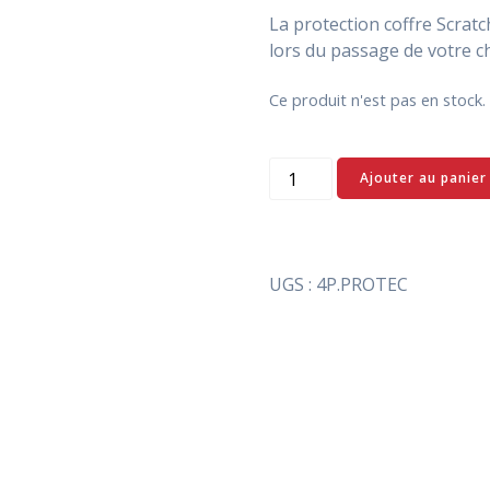
client
La protection coffre Scratc
lors du passage de votre ch
Ce produit n'est pas en stoc
quantité
Ajouter au panier
de
Protection
de
coffre
UGS :
4P.PROTEC
Scratch-
guard
-
4PETS