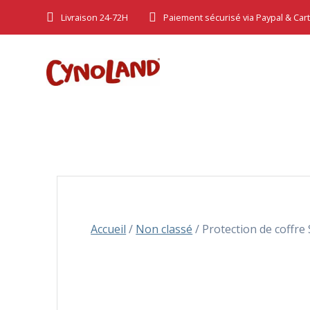
Skip
Livraison 24-72H
Paiement sécurisé via Paypal & Car
to
content
Accueil
/
Non classé
/ Protection de coffre