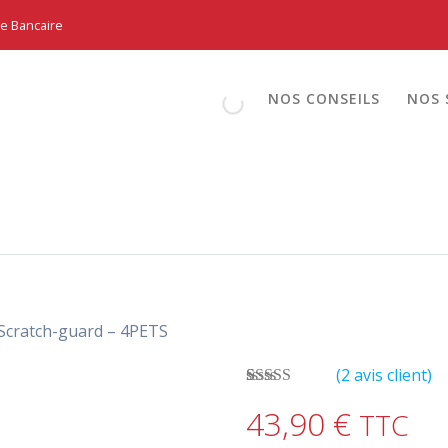
te Bancaire
NOS CONSEILS
NOS 
 Scratch-guard – 4PETS
(
2
avis client)
Noté
2
4.50
43,90
€
TTC
sur 5 basé
sur
notations