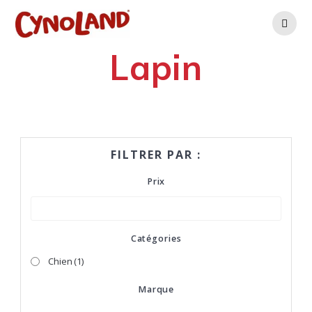
Skip
to
content
Lapin
FILTRER PAR :
Prix
Catégories
Chien
(1)
Marque