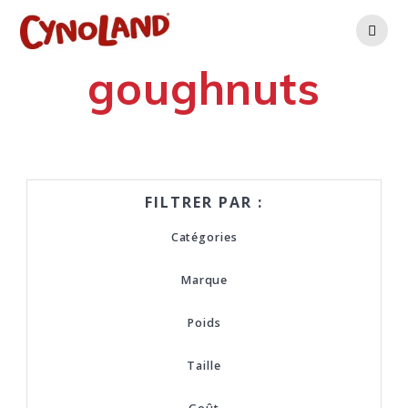
Skip
to
content
goughnuts
FILTRER PAR :
Catégories
Marque
Poids
Taille