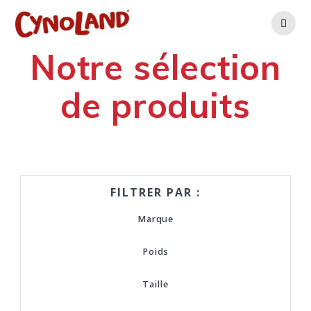
Skip
to
content
Notre sélection
de produits
FILTRER PAR :
Marque
Poids
Taille