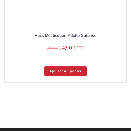
Pack Mastication Adulte Surprise
Le
Le
24,90
€
TTC
29,00
€
prix
prix
initial
actuel
était :
est :
29,00 €.
24,90 €.
Ajouter au panier