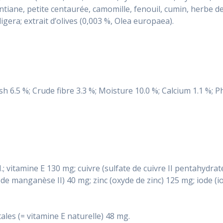
gentiane, petite centaurée, camomille, fenouil, cumin, herbe de
gera; extrait d’olives (0,003 %, Olea europaea).
ash 6.5 %; Crude fibre 3.3 %; Moisture 10.0 %; Calcium 1.1 %;
I.; vitamine E 130 mg; cuivre (sulfate de cuivre II pentahydrat
manganèse II) 40 mg; zinc (oxyde de zinc) 125 mg; iode (io
tales (= vitamine E naturelle) 48 mg.