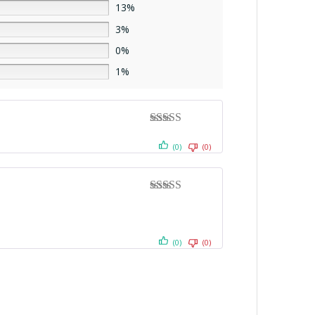
13%
3%
0%
1%
Note
4
sur
5
(0)
(0)
Note
5
sur 5
(0)
(0)