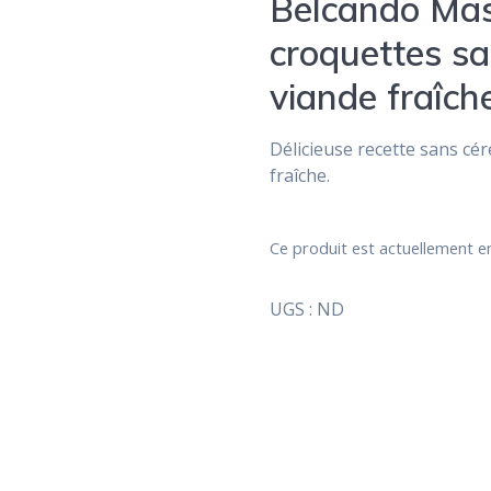
Belcando Mast
sur
notations
croquettes sa
client
viande fraîch
Délicieuse recette sans cé
fraîche.
Ce produit est actuellement en
UGS :
ND