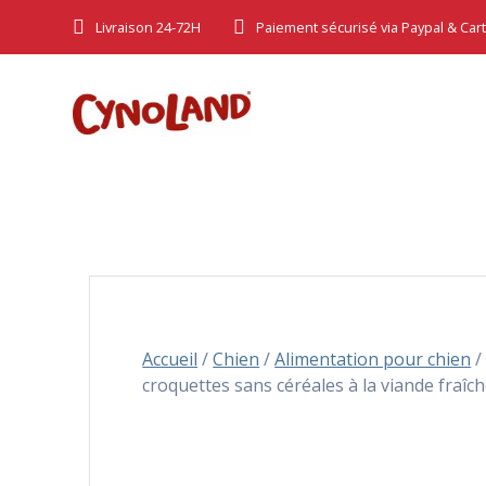
Skip
Livraison 24-72H
Paiement sécurisé via Paypal & Car
to
content
Accueil
/
Chien
/
Alimentation pour chien
croquettes sans céréales à la viande fraîc