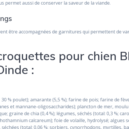
s permet aussi de conserver la saveur de la viande.
ings
ent être accompagnées de garnitures qui permettent de var
 croquettes pour chien
inde :
, 30 % poulet); amarante (5,5 %); farine de pois; farine de fève
anes et mannane-oligosaccharides); plancton de mer, moulu (
; graine de chia (0,4 %); légumes, séchés (total: 0,3 %; caro
thothamnium calcareum); foie de volaille, hydrolysé; algues sé
 séchées (total: 0,06 %; sorbiers, cynorrhodons, myrtilles, b