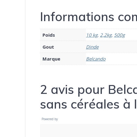
Informations co
Poids
10 kg
,
2,2kg
,
500g
Gout
Dinde
Marque
Belcando
2 avis pour
Belc
sans céréales à 
Powered by