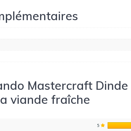
mplémentaires
ando Mastercraft Dinde 
la viande fraîche
5