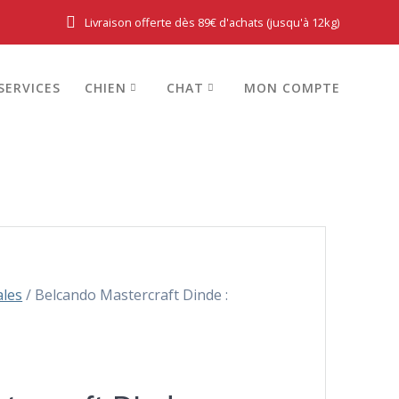
Livraison offerte dès 89€ d'achats (jusqu'à 12kg)
SERVICES
CHIEN
CHAT
MON COMPTE
ales
/ Belcando Mastercraft Dinde :