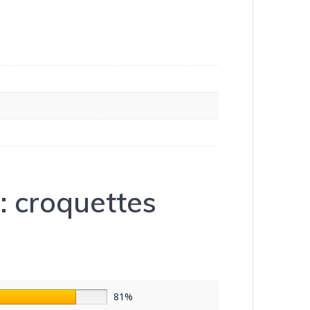
: croquettes
81%