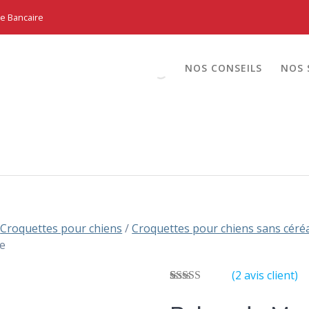
te Bancaire
NOS CONSEILS
NOS 
/
Croquettes pour chiens
/
Croquettes pour chiens sans céré
he
(
2
avis client)
Noté
2
4.50
sur 5 basé